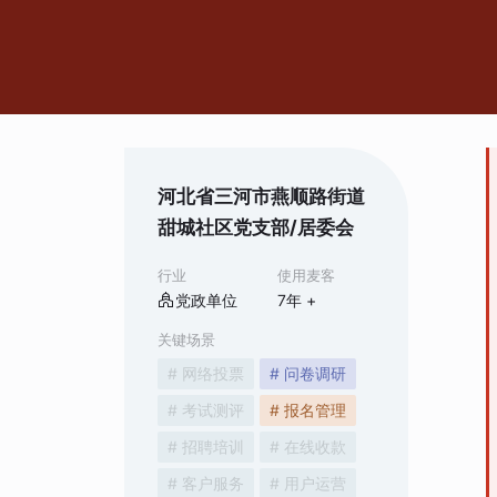
河北省三河市燕顺路街道
甜城社区党支部/居委会
行业
使用麦客
党政单位
7
年 +
关键场景
# 网络投票
# 问卷调研
# 考试测评
# 报名管理
# 招聘培训
# 在线收款
# 客户服务
# 用户运营